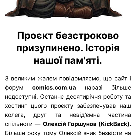
Проєкт безстроково
призупинено. Історія
нашої пам'яті.
З великим жалем повідомляємо, що сайт і
форум
comics.com.ua
наразі більше
недоступні. Останнє десятиріччя роботу та
хостинг цього проєкту забезпечував наш
колега, друг та невід'ємна частина
спільноти —
Олексій Горшунов (KickBack)
.
Більше року тому Олексій зник безвісти на