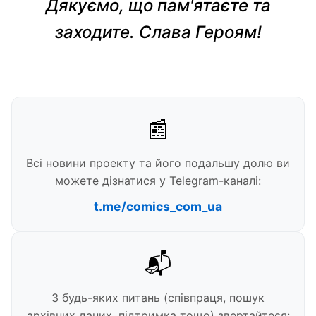
Дякуємо, що пам'ятаєте та
заходите. Слава Героям!
📰
Всі новини проекту та його подальшу долю ви
можете дізнатися у Telegram-каналі:
t.me/comics_com_ua
📬
З будь-яких питань (співпраця, пошук
архівних даних, підтримка тощо) звертайтеся: