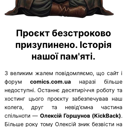
Проєкт безстроково
призупинено. Історія
нашої пам'яті.
З великим жалем повідомляємо, що сайт і
форум
comics.com.ua
наразі більше
недоступні. Останнє десятиріччя роботу та
хостинг цього проєкту забезпечував наш
колега, друг та невід'ємна частина
спільноти —
Олексій Горшунов (KickBack)
.
Більше року тому Олексій зник безвісти на