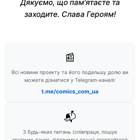
Дякуємо, що пам'ятаєте та
заходите. Слава Героям!
📰
Всі новини проекту та його подальшу долю ви
можете дізнатися у Telegram-каналі:
t.me/comics_com_ua
📬
З будь-яких питань (співпраця, пошук
архівних даних, підтримка тощо) звертайтеся: