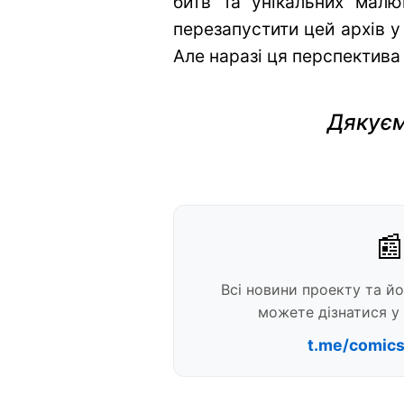
битв та унікальних малю
перезапустити цей архів у
Але наразі ця перспектива
Дякуєм
📰
Всі новини проекту та й
можете дізнатися у 
t.me/comic