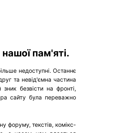
нашої пам'яті.
більше недоступні. Останнє
друг та невід'ємна частина
 зник безвісти на фронті,
тура сайту була переважно
у форуму, текстів, комікс-