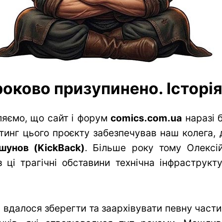
оково призупинено. Історія 
яємо, що сайт і форум
comics.com.ua
наразі 
тинг цього проєкту забезпечував наш колега, 
шунов (KickBack)
. Більше року тому Олексій
 ці трагічні обставини технічна інфраструк
вдалося зберегти та заархівувати певну частин