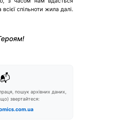
во, з часом нам вдасться
всієї спільноти жила далі.
Героям!
📬
праця, пошук архівних даних,
що) звертайтеся:
omics.com.ua