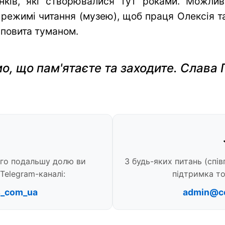
нків, які створювалися тут роками. Можли
 режимі читання (музею), щоб праця Олексія та 
 повита туманом.
о, що пам'ятаєте та заходите. Слава 
ого подальшу долю ви
З будь-яких питань (спів
Telegram-каналі:
підтримка то
s_com_ua
admin@c