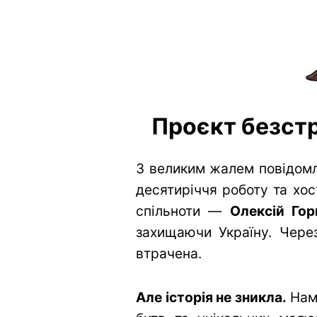
Проєкт безстр
З великим жалем повідомл
десятиріччя роботу та хос
спільноти —
Олексій Гор
захищаючи Україну. Через
втрачена.
Але історія не зникла.
Нам 