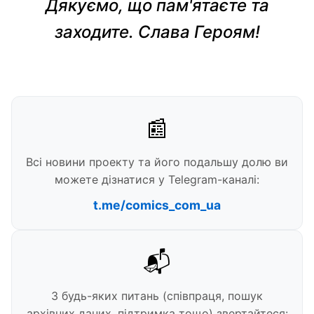
Дякуємо, що пам'ятаєте та
заходите. Слава Героям!
📰
Всі новини проекту та його подальшу долю ви
можете дізнатися у Telegram-каналі:
t.me/comics_com_ua
📬
З будь-яких питань (співпраця, пошук
архівних даних, підтримка тощо) звертайтеся: