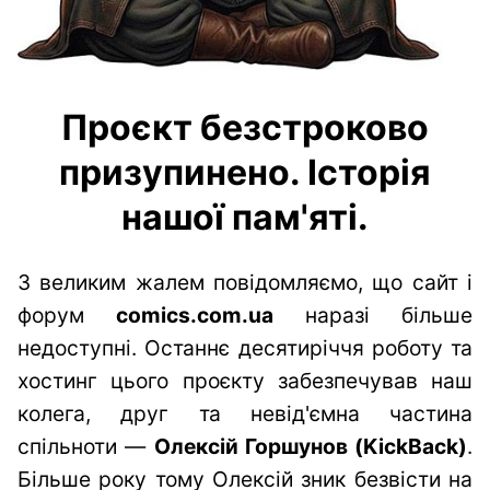
Проєкт безстроково
призупинено. Історія
нашої пам'яті.
З великим жалем повідомляємо, що сайт і
форум
comics.com.ua
наразі більше
недоступні. Останнє десятиріччя роботу та
хостинг цього проєкту забезпечував наш
колега, друг та невід'ємна частина
спільноти —
Олексій Горшунов (KickBack)
.
Більше року тому Олексій зник безвісти на