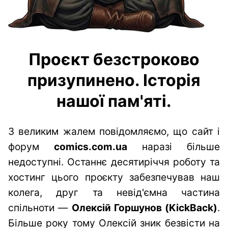
Проєкт безстроково
призупинено. Історія
нашої пам'яті.
З великим жалем повідомляємо, що сайт і
форум
comics.com.ua
наразі більше
недоступні. Останнє десятиріччя роботу та
хостинг цього проєкту забезпечував наш
колега, друг та невід'ємна частина
спільноти —
Олексій Горшунов (KickBack)
.
Більше року тому Олексій зник безвісти на