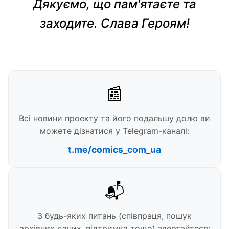
Дякуємо, що пам'ятаєте та
заходите. Слава Героям!
📰
Всі новини проекту та його подальшу долю ви
можете дізнатися у Telegram-каналі:
t.me/comics_com_ua
📬
З будь-яких питань (співпраця, пошук
архівних даних, підтримка тощо) звертайтеся: