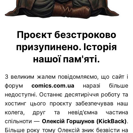
Проєкт безстроково
призупинено. Історія
нашої пам'яті.
З великим жалем повідомляємо, що сайт і
форум
comics.com.ua
наразі більше
недоступні. Останнє десятиріччя роботу та
хостинг цього проєкту забезпечував наш
колега, друг та невід'ємна частина
спільноти —
Олексій Горшунов (KickBack)
.
Більше року тому Олексій зник безвісти на