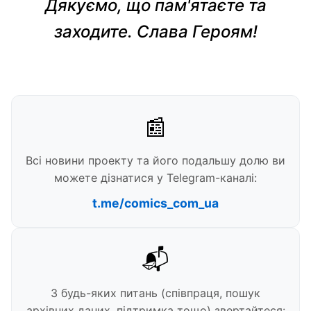
Дякуємо, що пам'ятаєте та
заходите. Слава Героям!
📰
Всі новини проекту та його подальшу долю ви
можете дізнатися у Telegram-каналі:
t.me/comics_com_ua
📬
З будь-яких питань (співпраця, пошук
архівних даних, підтримка тощо) звертайтеся: