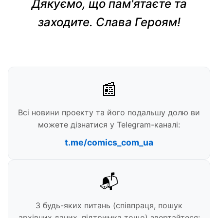
Дякуємо, що пам'ятаєте та
заходите. Слава Героям!
📰
Всі новини проекту та його подальшу долю ви
можете дізнатися у Telegram-каналі:
t.me/comics_com_ua
📬
З будь-яких питань (співпраця, пошук
архівних даних, підтримка тощо) звертайтеся: