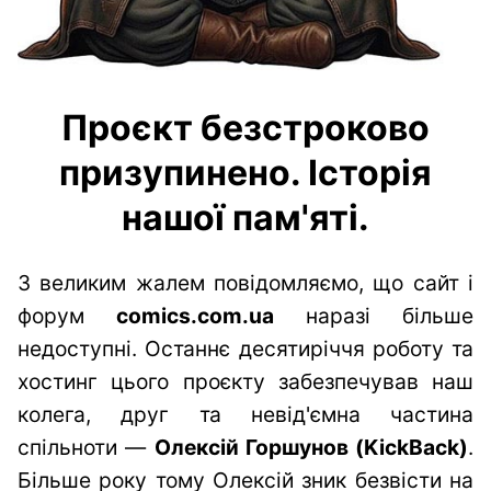
Проєкт безстроково
призупинено. Історія
нашої пам'яті.
З великим жалем повідомляємо, що сайт і
форум
comics.com.ua
наразі більше
недоступні. Останнє десятиріччя роботу та
хостинг цього проєкту забезпечував наш
колега, друг та невід'ємна частина
спільноти —
Олексій Горшунов (KickBack)
.
Більше року тому Олексій зник безвісти на