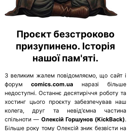
Проєкт безстроково
призупинено. Історія
нашої пам'яті.
З великим жалем повідомляємо, що сайт і
форум
comics.com.ua
наразі більше
недоступні. Останнє десятиріччя роботу та
хостинг цього проєкту забезпечував наш
колега, друг та невід'ємна частина
спільноти —
Олексій Горшунов (KickBack)
.
Більше року тому Олексій зник безвісти на