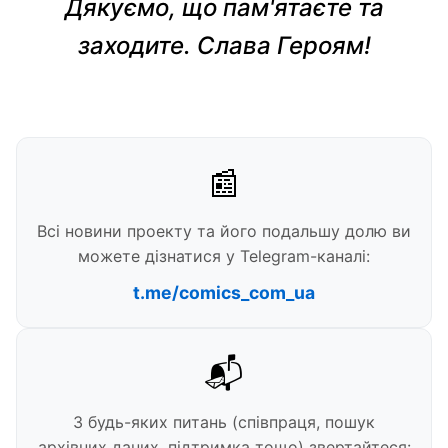
Дякуємо, що пам'ятаєте та
заходите. Слава Героям!
📰
Всі новини проекту та його подальшу долю ви
можете дізнатися у Telegram-каналі:
t.me/comics_com_ua
📬
З будь-яких питань (співпраця, пошук
архівних даних, підтримка тощо) звертайтеся: