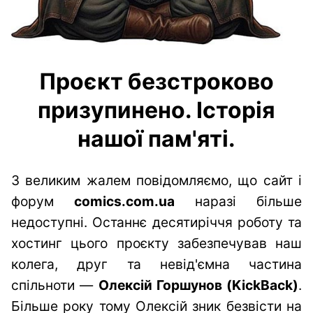
Проєкт безстроково
призупинено. Історія
нашої пам'яті.
З великим жалем повідомляємо, що сайт і
форум
comics.com.ua
наразі більше
недоступні. Останнє десятиріччя роботу та
хостинг цього проєкту забезпечував наш
колега, друг та невід'ємна частина
спільноти —
Олексій Горшунов (KickBack)
.
Більше року тому Олексій зник безвісти на