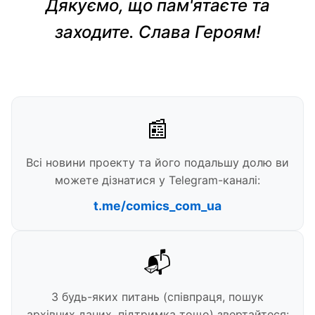
Дякуємо, що пам'ятаєте та
заходите. Слава Героям!
📰
Всі новини проекту та його подальшу долю ви
можете дізнатися у Telegram-каналі:
t.me/comics_com_ua
📬
З будь-яких питань (співпраця, пошук
архівних даних, підтримка тощо) звертайтеся: