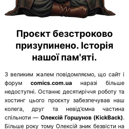
Проєкт безстроково
призупинено. Історія
нашої пам'яті.
З великим жалем повідомляємо, що сайт і
форум
comics.com.ua
наразі більше
недоступні. Останнє десятиріччя роботу та
хостинг цього проєкту забезпечував наш
колега, друг та невід'ємна частина
спільноти —
Олексій Горшунов (KickBack)
.
Більше року тому Олексій зник безвісти на