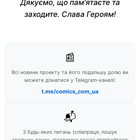
Дякуємо, що пам'ятаєте та
заходите. Слава Героям!
📰
Всі новини проекту та його подальшу долю ви
можете дізнатися у Telegram-каналі:
t.me/comics_com_ua
📬
З будь-яких питань (співпраця, пошук
архівних даних, підтримка тощо) звертайтеся: