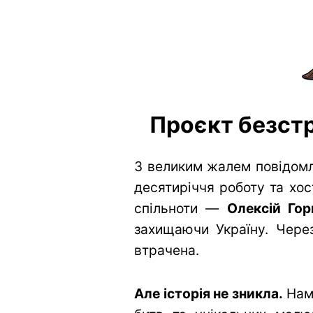
Проєкт безстр
З великим жалем повідомл
десятиріччя роботу та хос
спільноти —
Олексій Гор
захищаючи Україну. Через
втрачена.
Але історія не зникла.
Нам 