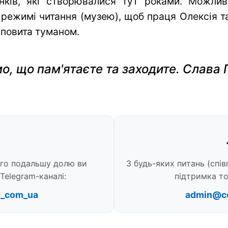
нків, які створювалися тут роками. Можли
 режимі читання (музею), щоб праця Олексія та 
 повита туманом.
о, що пам'ятаєте та заходите. Слава 
ого подальшу долю ви
З будь-яких питань (спів
Telegram-каналі:
підтримка то
s_com_ua
admin@c