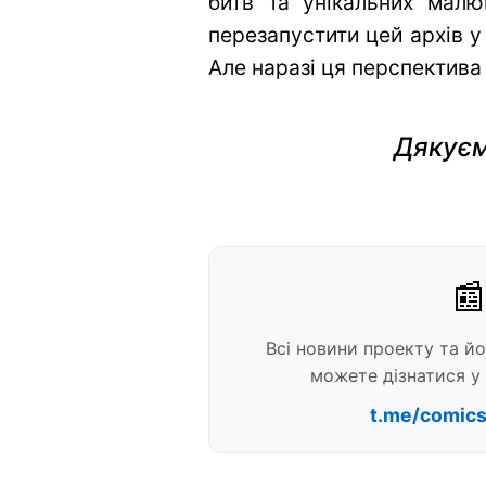
битв та унікальних малю
перезапустити цей архів у
Але наразі ця перспектива
Дякуєм
📰
Всі новини проекту та й
можете дізнатися у 
t.me/comic