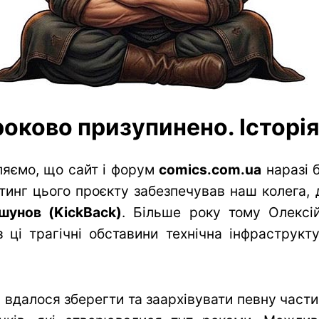
оково призупинено. Історія 
яємо, що сайт і форум
comics.com.ua
наразі 
тинг цього проєкту забезпечував наш колега, 
шунов (KickBack)
. Більше року тому Олексій
 ці трагічні обставини технічна інфраструк
вдалося зберегти та заархівувати певну частин