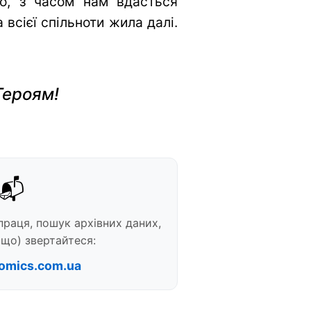
во, з часом нам вдасться
всієї спільноти жила далі.
Героям!
📬
праця, пошук архівних даних,
що) звертайтеся:
omics.com.ua