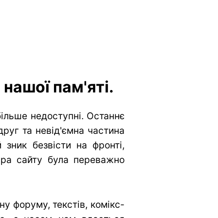
нашої пам'яті.
більше недоступні. Останнє
друг та невід'ємна частина
 зник безвісти на фронті,
тура сайту була переважно
у форуму, текстів, комікс-