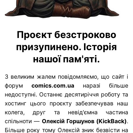
Проєкт безстроково
призупинено. Історія
нашої пам'яті.
З великим жалем повідомляємо, що сайт і
форум
comics.com.ua
наразі більше
недоступні. Останнє десятиріччя роботу та
хостинг цього проєкту забезпечував наш
колега, друг та невід'ємна частина
спільноти —
Олексій Горшунов (KickBack)
.
Більше року тому Олексій зник безвісти на