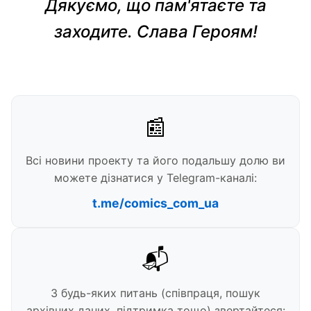
Дякуємо, що пам'ятаєте та
заходите. Слава Героям!
📰
Всі новини проекту та його подальшу долю ви
можете дізнатися у Telegram-каналі:
t.me/comics_com_ua
📬
З будь-яких питань (співпраця, пошук
архівних даних, підтримка тощо) звертайтеся: