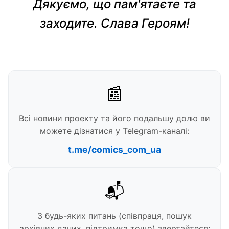
Дякуємо, що пам'ятаєте та
заходите. Слава Героям!
📰
Всі новини проекту та його подальшу долю ви
можете дізнатися у Telegram-каналі:
t.me/comics_com_ua
📬
З будь-яких питань (співпраця, пошук
архівних даних, підтримка тощо) звертайтеся: