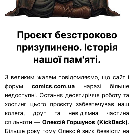
Проєкт безстроково
призупинено. Історія
нашої пам'яті.
З великим жалем повідомляємо, що сайт і
форум
comics.com.ua
наразі більше
недоступні. Останнє десятиріччя роботу та
хостинг цього проєкту забезпечував наш
колега, друг та невід'ємна частина
спільноти —
Олексій Горшунов (KickBack)
.
Більше року тому Олексій зник безвісти на