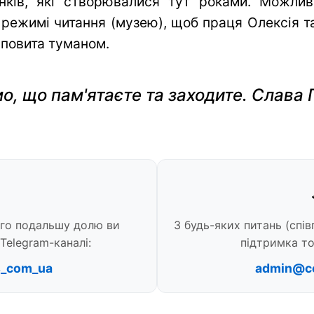
нків, які створювалися тут роками. Можли
 режимі читання (музею), щоб праця Олексія та 
 повита туманом.
о, що пам'ятаєте та заходите. Слава 
ого подальшу долю ви
З будь-яких питань (спів
Telegram-каналі:
підтримка то
s_com_ua
admin@c