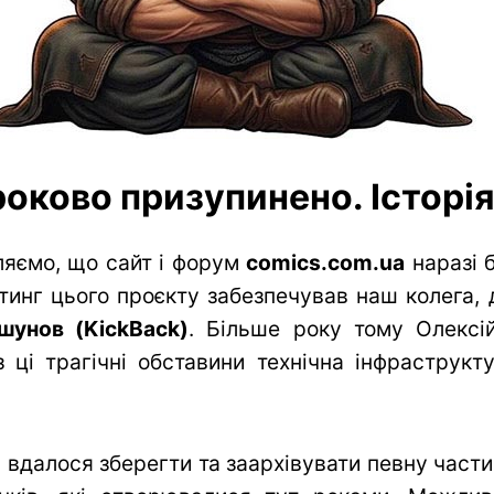
оково призупинено. Історія 
яємо, що сайт і форум
comics.com.ua
наразі 
тинг цього проєкту забезпечував наш колега, 
шунов (KickBack)
. Більше року тому Олексій
 ці трагічні обставини технічна інфраструк
вдалося зберегти та заархівувати певну частин