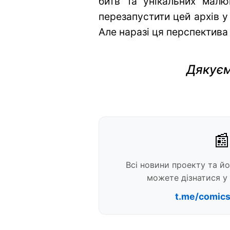
битв та унікальних малю
перезапустити цей архів у
Але наразі ця перспектива
Дякуєм
📰
Всі новини проекту та й
можете дізнатися у 
t.me/comic