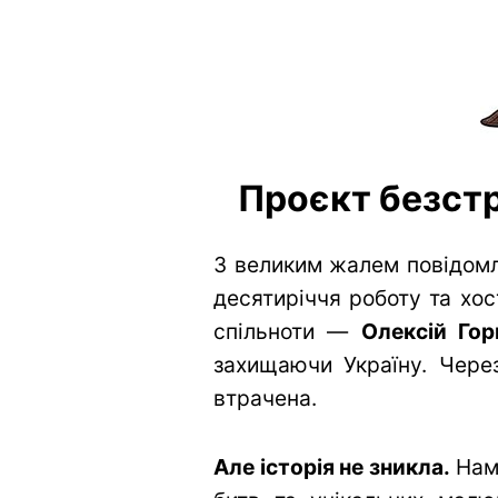
Проєкт безстр
З великим жалем повідомл
десятиріччя роботу та хос
спільноти —
Олексій Гор
захищаючи Україну. Через
втрачена.
Але історія не зникла.
Нам 