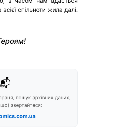
во, з часом нам вдасться
всієї спільноти жила далі.
Героям!
📬
праця, пошук архівних даних,
що) звертайтеся:
omics.com.ua