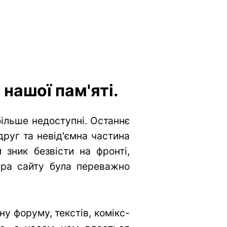
нашої пам'яті.
більше недоступні. Останнє
друг та невід'ємна частина
 зник безвісти на фронті,
тура сайту була переважно
у форуму, текстів, комікс-