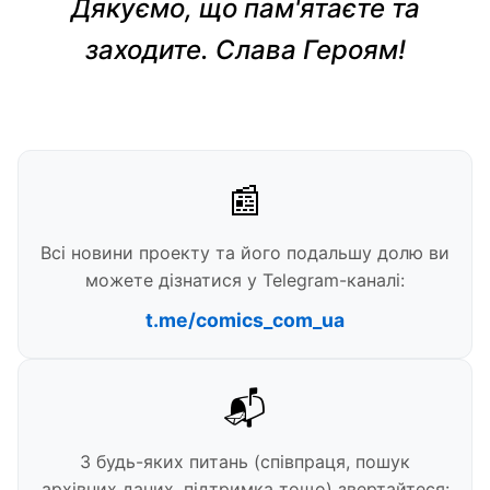
Дякуємо, що пам'ятаєте та
заходите. Слава Героям!
📰
Всі новини проекту та його подальшу долю ви
можете дізнатися у Telegram-каналі:
t.me/comics_com_ua
📬
З будь-яких питань (співпраця, пошук
архівних даних, підтримка тощо) звертайтеся: