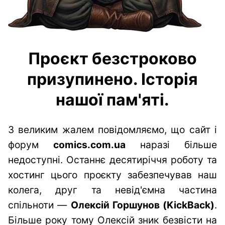
Проєкт безстроково
призупинено. Історія
нашої пам'яті.
З великим жалем повідомляємо, що сайт і
форум
comics.com.ua
наразі більше
недоступні. Останнє десятиріччя роботу та
хостинг цього проєкту забезпечував наш
колега, друг та невід'ємна частина
спільноти —
Олексій Горшунов (KickBack)
.
Більше року тому Олексій зник безвісти на