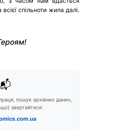
во, з часом нам вдасться
всієї спільноти жила далі.
Героям!
📬
праця, пошук архівних даних,
що) звертайтеся:
omics.com.ua