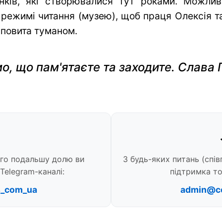
нків, які створювалися тут роками. Можли
 режимі читання (музею), щоб праця Олексія та 
 повита туманом.
о, що пам'ятаєте та заходите. Слава 
ого подальшу долю ви
З будь-яких питань (спів
Telegram-каналі:
підтримка то
s_com_ua
admin@c