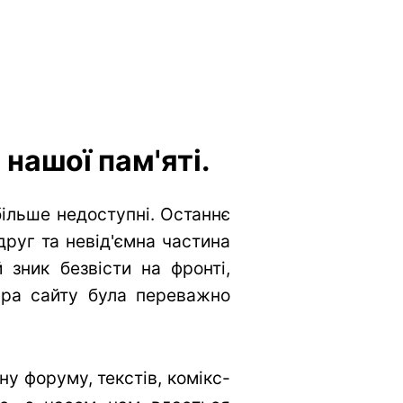
нашої пам'яті.
більше недоступні. Останнє
друг та невід'ємна частина
 зник безвісти на фронті,
тура сайту була переважно
у форуму, текстів, комікс-