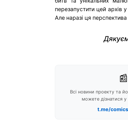
битв та унікальних малю
перезапустити цей архів у
Але наразі ця перспектива
Дякуєм
📰
Всі новини проекту та й
можете дізнатися у 
t.me/comic