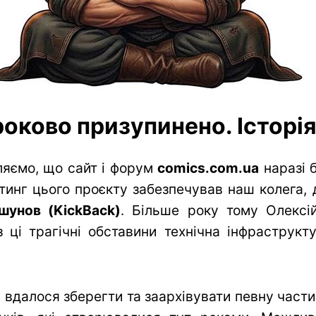
оково призупинено. Історія 
яємо, що сайт і форум
comics.com.ua
наразі 
тинг цього проєкту забезпечував наш колега, 
шунов (KickBack)
. Більше року тому Олексій
 ці трагічні обставини технічна інфраструк
вдалося зберегти та заархівувати певну частин