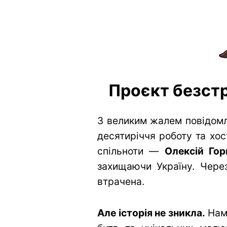
Проєкт безстр
З великим жалем повідомл
десятиріччя роботу та хос
спільноти —
Олексій Гор
захищаючи Україну. Через
втрачена.
Але історія не зникла.
Нам 