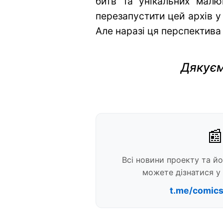
битв та унікальних малю
перезапустити цей архів у
Але наразі ця перспектива
Дякуєм
📰
Всі новини проекту та й
можете дізнатися у 
t.me/comic