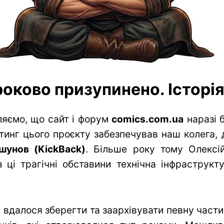
оково призупинено. Історія 
яємо, що сайт і форум
comics.com.ua
наразі 
тинг цього проєкту забезпечував наш колега, 
шунов (KickBack)
. Більше року тому Олексій
 ці трагічні обставини технічна інфраструк
вдалося зберегти та заархівувати певну частин