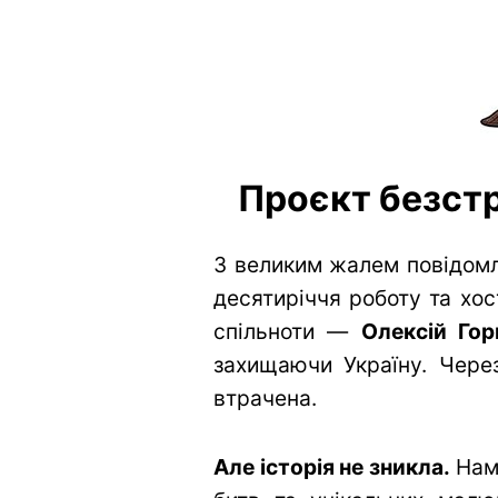
Проєкт безстр
З великим жалем повідомл
десятиріччя роботу та хос
спільноти —
Олексій Гор
захищаючи Україну. Через
втрачена.
Але історія не зникла.
Нам 