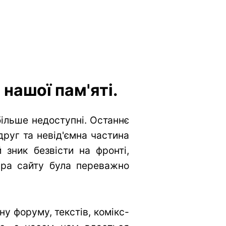
нашої пам'яті.
більше недоступні. Останнє
друг та невід'ємна частина
 зник безвісти на фронті,
тура сайту була переважно
у форуму, текстів, комікс-