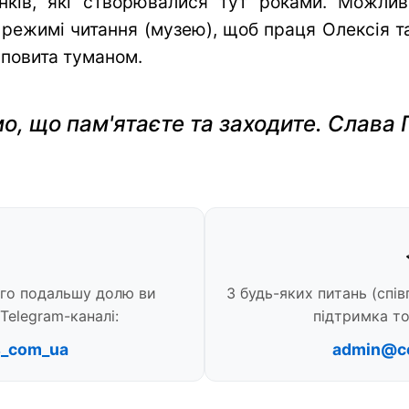
нків, які створювалися тут роками. Можли
 режимі читання (музею), щоб праця Олексія та 
 повита туманом.
о, що пам'ятаєте та заходите. Слава 
ого подальшу долю ви
З будь-яких питань (спів
Telegram-каналі:
підтримка то
s_com_ua
admin@c