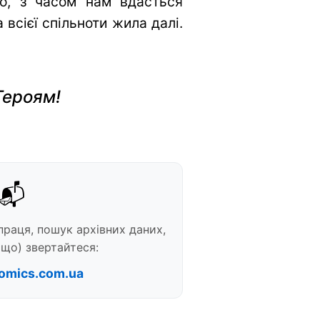
во, з часом нам вдасться
всієї спільноти жила далі.
Героям!
📬
праця, пошук архівних даних,
що) звертайтеся:
omics.com.ua