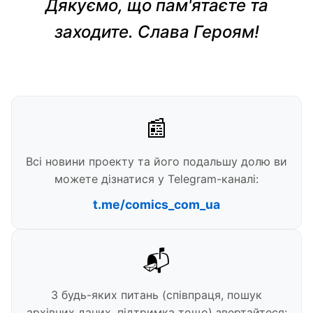
Дякуємо, що пам'ятаєте та
заходите. Слава Героям!
📰
Всі новини проекту та його подальшу долю ви
можете дізнатися у Telegram-каналі:
t.me/comics_com_ua
📬
З будь-яких питань (співпраця, пошук
архівних даних, підтримка тощо) звертайтеся: