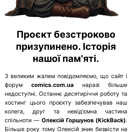
Проєкт безстроково
призупинено. Історія
нашої пам'яті.
З великим жалем повідомляємо, що сайт і
форум
comics.com.ua
наразі більше
недоступні. Останнє десятиріччя роботу та
хостинг цього проєкту забезпечував наш
колега, друг та невід'ємна частина
спільноти —
Олексій Горшунов (KickBack)
.
Більше року тому Олексій зник безвісти на