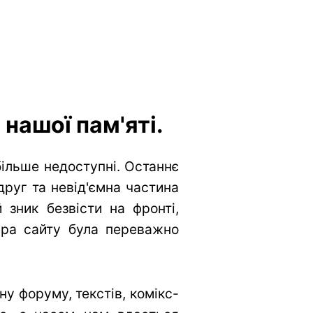
нашої пам'яті.
більше недоступні. Останнє
друг та невід'ємна частина
 зник безвісти на фронті,
тура сайту була переважно
у форуму, текстів, комікс-