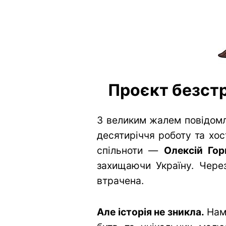
Проєкт безстр
З великим жалем повідомл
десятиріччя роботу та хос
спільноти —
Олексій Гор
захищаючи Україну. Через
втрачена.
Але історія не зникла.
Нам 