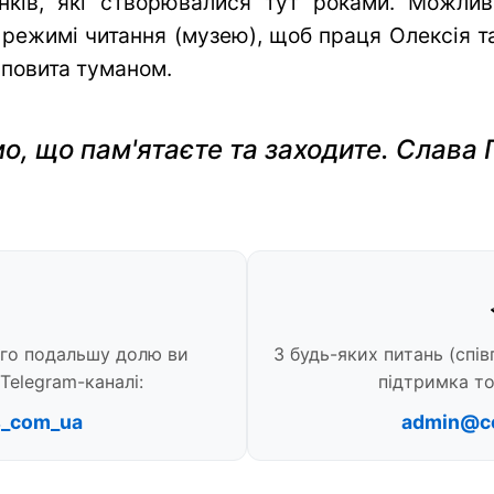
нків, які створювалися тут роками. Можли
 режимі читання (музею), щоб праця Олексія та 
 повита туманом.
о, що пам'ятаєте та заходите. Слава 
ого подальшу долю ви
З будь-яких питань (спів
Telegram-каналі:
підтримка то
s_com_ua
admin@c