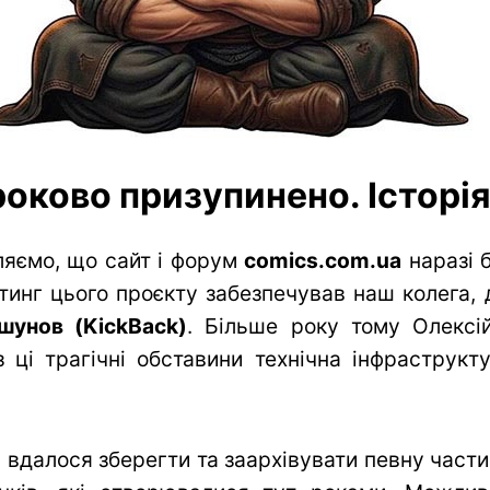
оково призупинено. Історія 
яємо, що сайт і форум
comics.com.ua
наразі 
тинг цього проєкту забезпечував наш колега, 
шунов (KickBack)
. Більше року тому Олексій
 ці трагічні обставини технічна інфраструк
вдалося зберегти та заархівувати певну частин