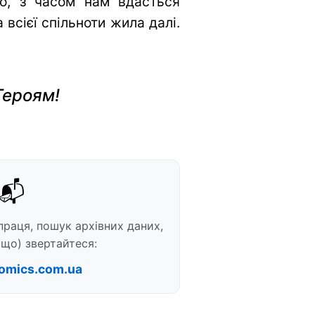
во, з часом нам вдасться
всієї спільноти жила далі.
Героям!
📬
праця, пошук архівних даних,
що) звертайтеся:
omics.com.ua