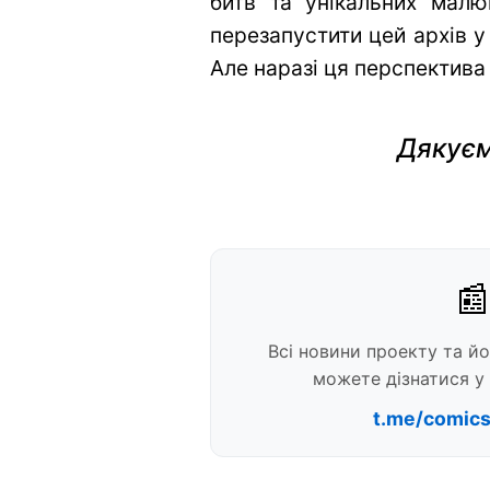
битв та унікальних малю
перезапустити цей архів у
Але наразі ця перспектива
Дякуєм
📰
Всі новини проекту та й
можете дізнатися у 
t.me/comic