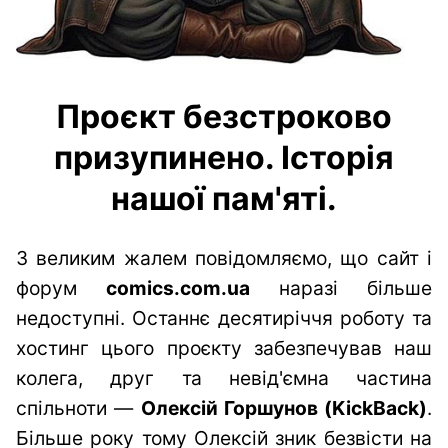
Проєкт безстроково
призупинено. Історія
нашої пам'яті.
З великим жалем повідомляємо, що сайт і
форум
comics.com.ua
наразі більше
недоступні. Останнє десятиріччя роботу та
хостинг цього проєкту забезпечував наш
колега, друг та невід'ємна частина
спільноти —
Олексій Горшунов (KickBack)
.
Більше року тому Олексій зник безвісти на