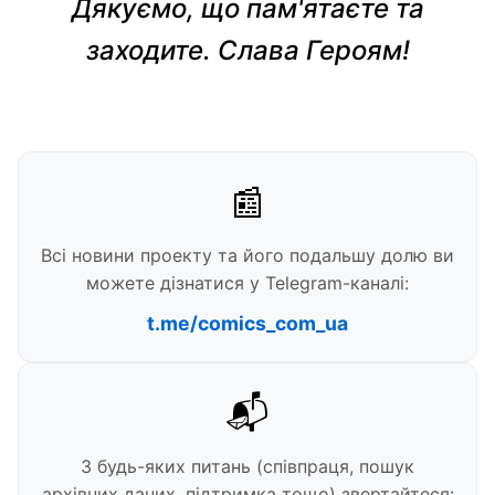
Дякуємо, що пам'ятаєте та
заходите. Слава Героям!
📰
Всі новини проекту та його подальшу долю ви
можете дізнатися у Telegram-каналі:
t.me/comics_com_ua
📬
З будь-яких питань (співпраця, пошук
архівних даних, підтримка тощо) звертайтеся: