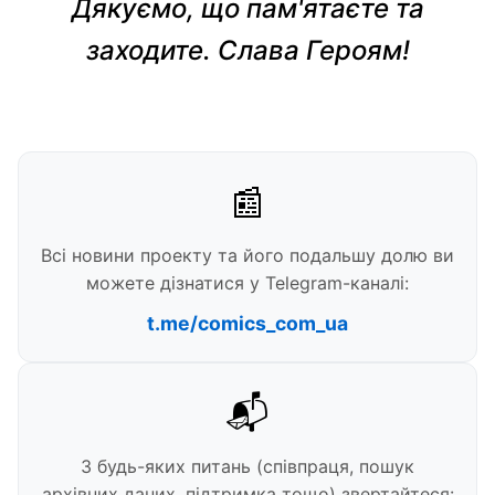
Дякуємо, що пам'ятаєте та
заходите. Слава Героям!
📰
Всі новини проекту та його подальшу долю ви
можете дізнатися у Telegram-каналі:
t.me/comics_com_ua
📬
З будь-яких питань (співпраця, пошук
архівних даних, підтримка тощо) звертайтеся: