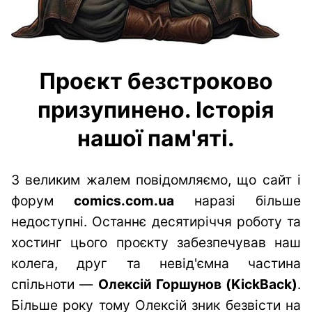
Проєкт безстроково
призупинено. Історія
нашої пам'яті.
З великим жалем повідомляємо, що сайт і
форум
comics.com.ua
наразі більше
недоступні. Останнє десятиріччя роботу та
хостинг цього проєкту забезпечував наш
колега, друг та невід'ємна частина
спільноти —
Олексій Горшунов (KickBack)
.
Більше року тому Олексій зник безвісти на