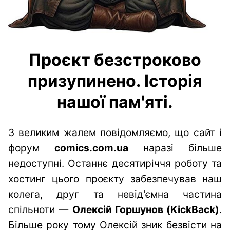
Проєкт безстроково
призупинено. Історія
нашої пам'яті.
З великим жалем повідомляємо, що сайт і
форум
comics.com.ua
наразі більше
недоступні. Останнє десятиріччя роботу та
хостинг цього проєкту забезпечував наш
колега, друг та невід'ємна частина
спільноти —
Олексій Горшунов (KickBack)
.
Більше року тому Олексій зник безвісти на