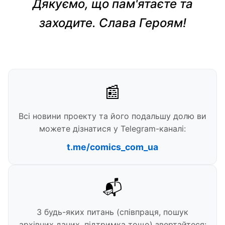
Дякуємо, що пам'ятаєте та
заходите. Слава Героям!
📰
Всі новини проекту та його подальшу долю ви
можете дізнатися у Telegram-каналі:
t.me/comics_com_ua
📬
З будь-яких питань (співпраця, пошук
архівних даних, підтримка тощо) звертайтеся: