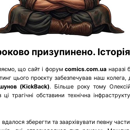
оково призупинено. Історія 
яємо, що сайт і форум
comics.com.ua
наразі 
тинг цього проєкту забезпечував наш колега, 
шунов (KickBack)
. Більше року тому Олексій
 ці трагічні обставини технічна інфраструк
вдалося зберегти та заархівувати певну частин