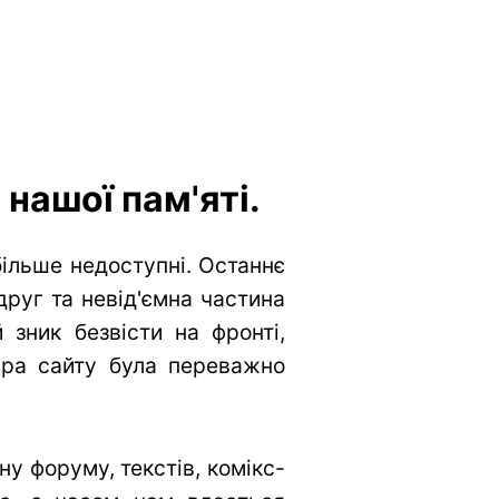
нашої пам'яті.
більше недоступні. Останнє
друг та невід'ємна частина
 зник безвісти на фронті,
тура сайту була переважно
у форуму, текстів, комікс-