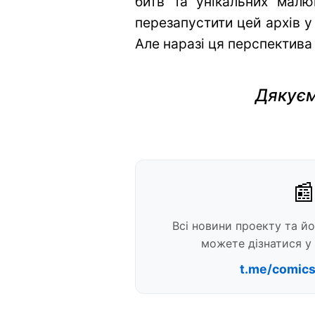
битв та унікальних малю
перезапустити цей архів у
Але наразі ця перспектива
Дякуєм
📰
Всі новини проекту та й
можете дізнатися у 
t.me/comic