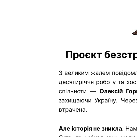
Проєкт безстр
З великим жалем повідомл
десятиріччя роботу та хос
спільноти —
Олексій Гор
захищаючи Україну. Через
втрачена.
Але історія не зникла.
Нам 