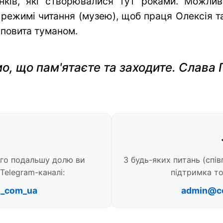
нків, які створювалися тут роками. Можли
 режимі читання (музею), щоб праця Олексія та 
 повита туманом.
о, що пам'ятаєте та заходите. Слава 
ого подальшу долю ви
З будь-яких питань (спів
Telegram-каналі:
підтримка то
s_com_ua
admin@c