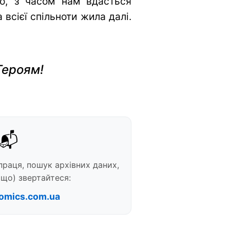
во, з часом нам вдасться
всієї спільноти жила далі.
Героям!
📬
праця, пошук архівних даних,
що) звертайтеся:
omics.com.ua