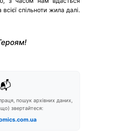
во, з часом нам вдасться
всієї спільноти жила далі.
Героям!
📬
праця, пошук архівних даних,
що) звертайтеся:
omics.com.ua