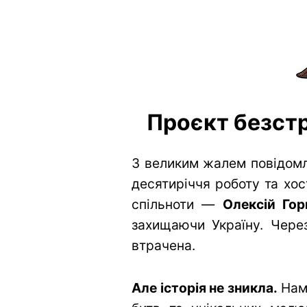
Проєкт безстр
З великим жалем повідомл
десятиріччя роботу та хос
спільноти —
Олексій Гор
захищаючи Україну. Через
втрачена.
Але історія не зникла.
Нам 