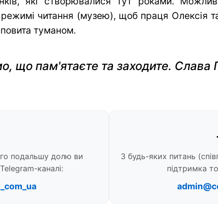
нків, які створювалися тут роками. Можли
 режимі читання (музею), щоб праця Олексія та 
 повита туманом.
о, що пам'ятаєте та заходите. Слава 
ого подальшу долю ви
З будь-яких питань (спів
Telegram-каналі:
підтримка то
s_com_ua
admin@c