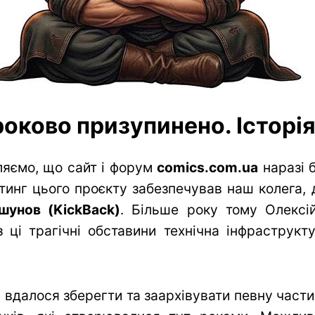
оково призупинено. Історія 
яємо, що сайт і форум
comics.com.ua
наразі 
тинг цього проєкту забезпечував наш колега, 
шунов (KickBack)
. Більше року тому Олексій
 ці трагічні обставини технічна інфраструк
вдалося зберегти та заархівувати певну частин