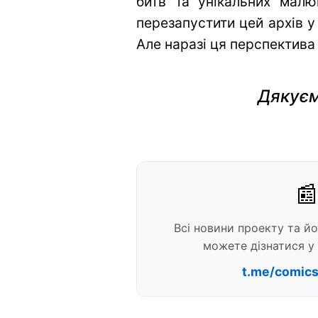
битв та унікальних малю
перезапустити цей архів у
Але наразі ця перспектива
Дякуєм
📰
Всі новини проекту та й
можете дізнатися у 
t.me/comic