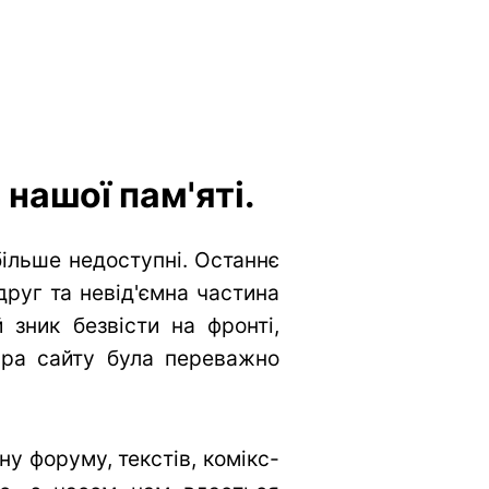
нашої пам'яті.
більше недоступні. Останнє
друг та невід'ємна частина
 зник безвісти на фронті,
тура сайту була переважно
у форуму, текстів, комікс-