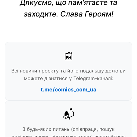
Дякуємо, що пам'ятаєте та
заходите. Слава Героям!
📰
Всі новини проекту та його подальшу долю ви
можете дізнатися у Telegram-каналі:
t.me/comics_com_ua
📬
З будь-яких питань (співпраця, пошук
архівних даних, підтримка тощо) звертайтеся: