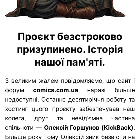
Проєкт безстроково
призупинено. Історія
нашої пам'яті.
З великим жалем повідомляємо, що сайт і
форум
comics.com.ua
наразі більше
недоступні. Останнє десятиріччя роботу та
хостинг цього проєкту забезпечував наш
колега, друг та невід'ємна частина
спільноти —
Олексій Горшунов (KickBack)
.
Більше року тому Олексій зник безвісти на