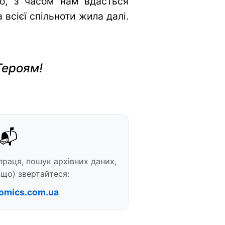
во, з часом нам вдасться
всієї спільноти жила далі.
Героям!
📬
праця, пошук архівних даних,
що) звертайтеся:
omics.com.ua