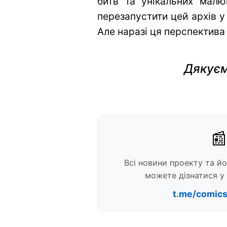
битв та унікальних малю
перезапустити цей архів у
Але наразі ця перспектива
Дякуєм
📰
Всі новини проекту та й
можете дізнатися у 
t.me/comic