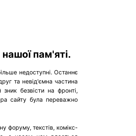
нашої пам'яті.
більше недоступні. Останнє
друг та невід'ємна частина
 зник безвісти на фронті,
тура сайту була переважно
у форуму, текстів, комікс-