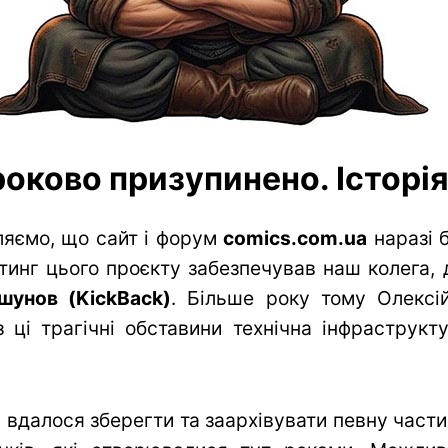
оково призупинено. Історія 
яємо, що сайт і форум
comics.com.ua
наразі 
тинг цього проєкту забезпечував наш колега, 
шунов (KickBack)
. Більше року тому Олексій
 ці трагічні обставини технічна інфраструк
вдалося зберегти та заархівувати певну частин