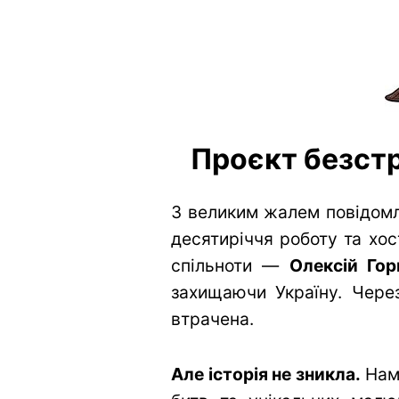
Проєкт безстр
З великим жалем повідомл
десятиріччя роботу та хос
спільноти —
Олексій Гор
захищаючи Україну. Через
втрачена.
Але історія не зникла.
Нам 