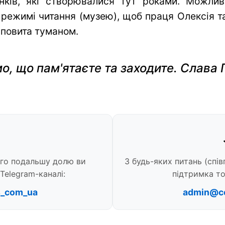
нків, які створювалися тут роками. Можли
 режимі читання (музею), щоб праця Олексія та 
 повита туманом.
о, що пам'ятаєте та заходите. Слава 
ого подальшу долю ви
З будь-яких питань (спів
Telegram-каналі:
підтримка то
s_com_ua
admin@c