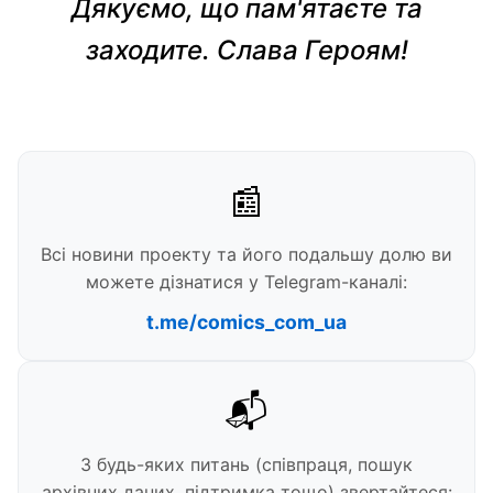
Дякуємо, що пам'ятаєте та
заходите. Слава Героям!
📰
Всі новини проекту та його подальшу долю ви
можете дізнатися у Telegram-каналі:
t.me/comics_com_ua
📬
З будь-яких питань (співпраця, пошук
архівних даних, підтримка тощо) звертайтеся: