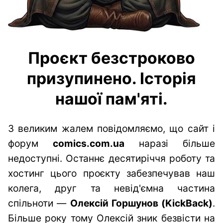
Проєкт безстроково
призупинено. Історія
нашої пам'яті.
З великим жалем повідомляємо, що сайт і
форум
comics.com.ua
наразі більше
недоступні. Останнє десятиріччя роботу та
хостинг цього проєкту забезпечував наш
колега, друг та невід'ємна частина
спільноти —
Олексій Горшунов (KickBack)
.
Більше року тому Олексій зник безвісти на