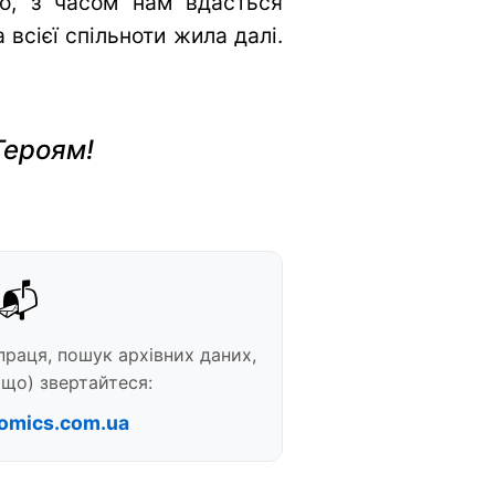
во, з часом нам вдасться
всієї спільноти жила далі.
Героям!
📬
праця, пошук архівних даних,
що) звертайтеся:
omics.com.ua