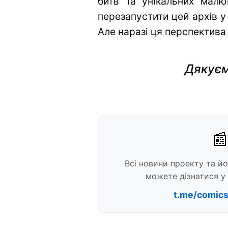
битв та унікальних малю
перезапустити цей архів у
Але наразі ця перспектива
Дякуєм
📰
Всі новини проекту та й
можете дізнатися у 
t.me/comic