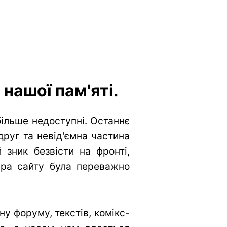
нашої пам'яті.
більше недоступні. Останнє
друг та невід'ємна частина
 зник безвісти на фронті,
тура сайту була переважно
у форуму, текстів, комікс-