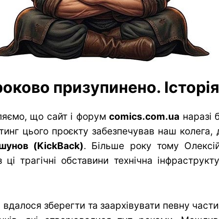
оково призупинено. Історія 
яємо, що сайт і форум
comics.com.ua
наразі 
тинг цього проєкту забезпечував наш колега, 
шунов (KickBack)
. Більше року тому Олексій
 ці трагічні обставини технічна інфраструк
вдалося зберегти та заархівувати певну частин