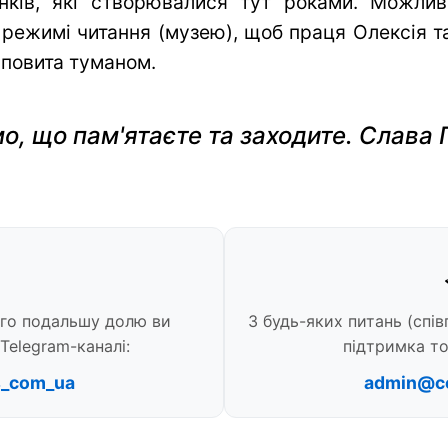
нків, які створювалися тут роками. Можли
 режимі читання (музею), щоб праця Олексія та 
 повита туманом.
о, що пам'ятаєте та заходите. Слава 
ого подальшу долю ви
З будь-яких питань (спів
Telegram-каналі:
підтримка то
s_com_ua
admin@c