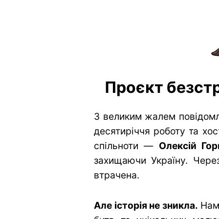
Проєкт безстр
З великим жалем повідомл
десятиріччя роботу та хос
спільноти —
Олексій Гор
захищаючи Україну. Через
втрачена.
Але історія не зникла.
Нам 