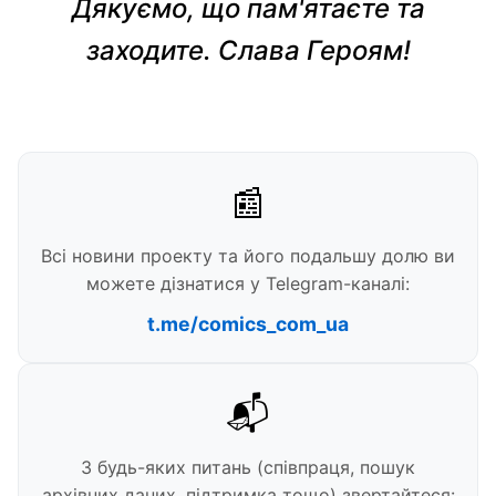
Дякуємо, що пам'ятаєте та
заходите. Слава Героям!
📰
Всі новини проекту та його подальшу долю ви
можете дізнатися у Telegram-каналі:
t.me/comics_com_ua
📬
З будь-яких питань (співпраця, пошук
архівних даних, підтримка тощо) звертайтеся: