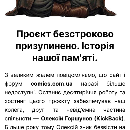
Проєкт безстроково
призупинено. Історія
нашої пам'яті.
З великим жалем повідомляємо, що сайт і
форум
comics.com.ua
наразі більше
недоступні. Останнє десятиріччя роботу та
хостинг цього проєкту забезпечував наш
колега, друг та невід'ємна частина
спільноти —
Олексій Горшунов (KickBack)
.
Більше року тому Олексій зник безвісти на