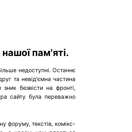
нашої пам'яті.
більше недоступні. Останнє
друг та невід'ємна частина
 зник безвісти на фронті,
тура сайту була переважно
у форуму, текстів, комікс-