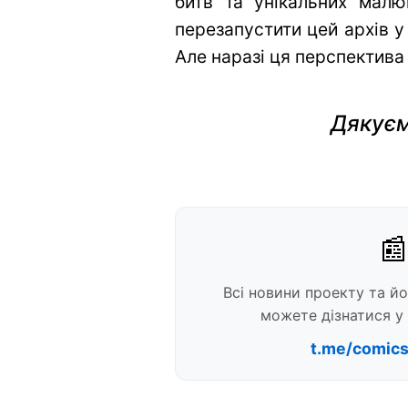
битв та унікальних малю
перезапустити цей архів у
Але наразі ця перспектива
Дякуєм
📰
Всі новини проекту та й
можете дізнатися у 
t.me/comic