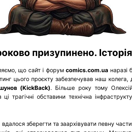
оково призупинено. Історія 
яємо, що сайт і форум
comics.com.ua
наразі 
тинг цього проєкту забезпечував наш колега, 
шунов (KickBack)
. Більше року тому Олексій
 ці трагічні обставини технічна інфраструк
вдалося зберегти та заархівувати певну частин