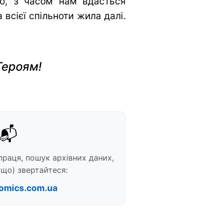
во, з часом нам вдасться
всієї спільноти жила далі.
Героям!
📬
праця, пошук архівних даних,
що) звертайтеся:
omics.com.ua