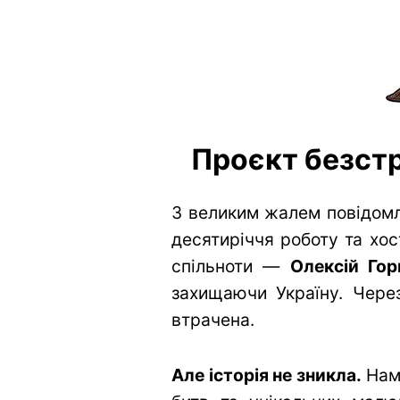
Проєкт безстр
З великим жалем повідомл
десятиріччя роботу та хос
спільноти —
Олексій Гор
захищаючи Україну. Через
втрачена.
Але історія не зникла.
Нам 