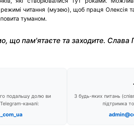
нків, які створювалися тут роками. Можли
 режимі читання (музею), щоб праця Олексія та 
 повита туманом.
о, що пам'ятаєте та заходите. Слава 
ого подальшу долю ви
З будь-яких питань (спів
Telegram-каналі:
підтримка то
s_com_ua
admin@c