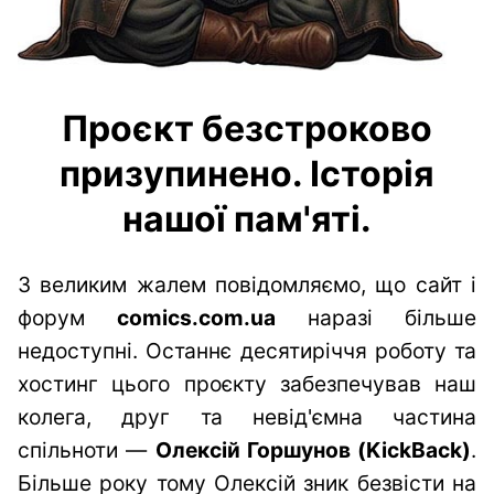
Проєкт безстроково
призупинено. Історія
нашої пам'яті.
З великим жалем повідомляємо, що сайт і
форум
comics.com.ua
наразі більше
недоступні. Останнє десятиріччя роботу та
хостинг цього проєкту забезпечував наш
колега, друг та невід'ємна частина
спільноти —
Олексій Горшунов (KickBack)
.
Більше року тому Олексій зник безвісти на