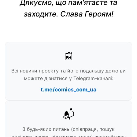
Дякуємо, що пам'ятаєте та
заходите. Слава Героям!
📰
Всі новини проекту та його подальшу долю ви
можете дізнатися у Telegram-каналі:
t.me/comics_com_ua
📬
З будь-яких питань (співпраця, пошук
архівних даних, підтримка тощо) звертайтеся: