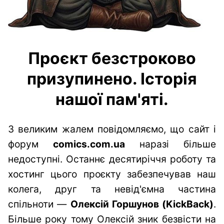
Проєкт безстроково
призупинено. Історія
нашої пам'яті.
З великим жалем повідомляємо, що сайт і
форум
comics.com.ua
наразі більше
недоступні. Останнє десятиріччя роботу та
хостинг цього проєкту забезпечував наш
колега, друг та невід'ємна частина
спільноти —
Олексій Горшунов (KickBack)
.
Більше року тому Олексій зник безвісти на