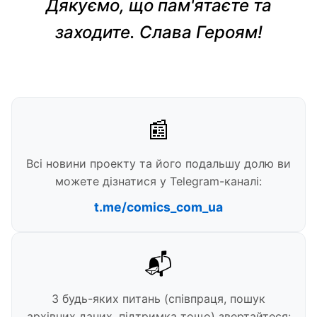
Дякуємо, що пам'ятаєте та
заходите. Слава Героям!
📰
Всі новини проекту та його подальшу долю ви
можете дізнатися у Telegram-каналі:
t.me/comics_com_ua
📬
З будь-яких питань (співпраця, пошук
архівних даних, підтримка тощо) звертайтеся: