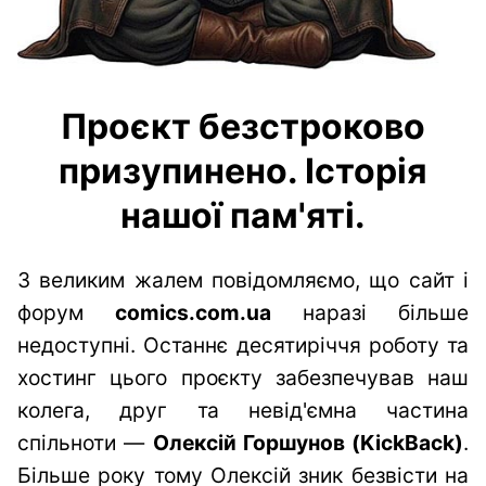
Проєкт безстроково
призупинено. Історія
нашої пам'яті.
З великим жалем повідомляємо, що сайт і
форум
comics.com.ua
наразі більше
недоступні. Останнє десятиріччя роботу та
хостинг цього проєкту забезпечував наш
колега, друг та невід'ємна частина
спільноти —
Олексій Горшунов (KickBack)
.
Більше року тому Олексій зник безвісти на