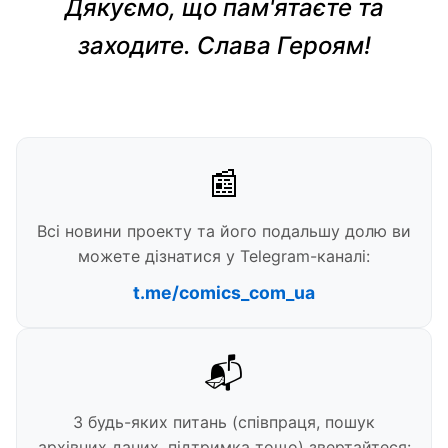
Дякуємо, що пам'ятаєте та
заходите. Слава Героям!
📰
Всі новини проекту та його подальшу долю ви
можете дізнатися у Telegram-каналі:
t.me/comics_com_ua
📬
З будь-яких питань (співпраця, пошук
архівних даних, підтримка тощо) звертайтеся: