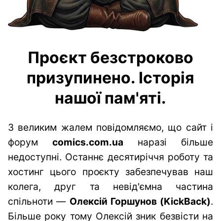
Проєкт безстроково
призупинено. Історія
нашої пам'яті.
З великим жалем повідомляємо, що сайт і
форум
comics.com.ua
наразі більше
недоступні. Останнє десятиріччя роботу та
хостинг цього проєкту забезпечував наш
колега, друг та невід'ємна частина
спільноти —
Олексій Горшунов (KickBack)
.
Більше року тому Олексій зник безвісти на