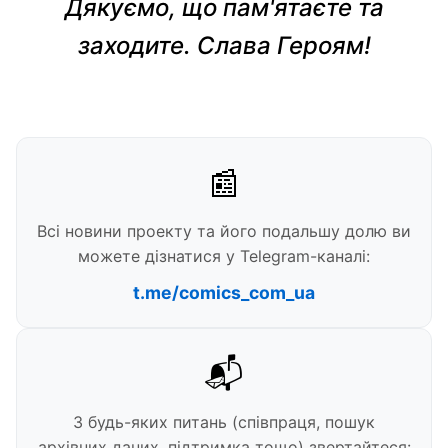
Дякуємо, що пам'ятаєте та
заходите. Слава Героям!
📰
Всі новини проекту та його подальшу долю ви
можете дізнатися у Telegram-каналі:
t.me/comics_com_ua
📬
З будь-яких питань (співпраця, пошук
архівних даних, підтримка тощо) звертайтеся: