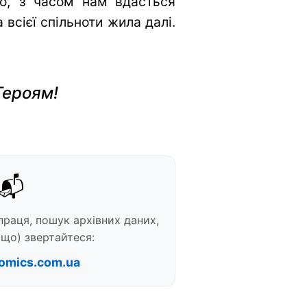
во, з часом нам вдасться
всієї спільноти жила далі.
Героям!
📬
праця, пошук архівних даних,
що) звертайтеся:
omics.com.ua