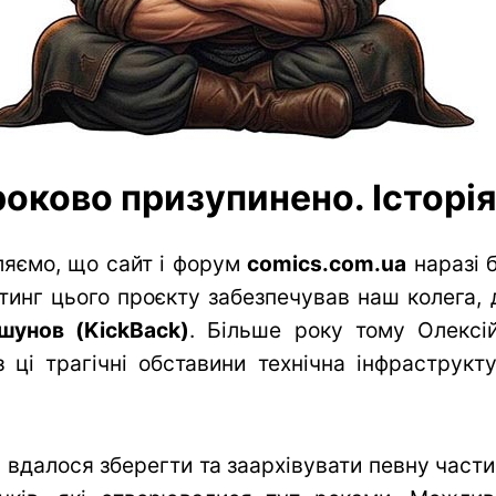
оково призупинено. Історія 
яємо, що сайт і форум
comics.com.ua
наразі 
тинг цього проєкту забезпечував наш колега, 
шунов (KickBack)
. Більше року тому Олексій
 ці трагічні обставини технічна інфраструк
вдалося зберегти та заархівувати певну частин