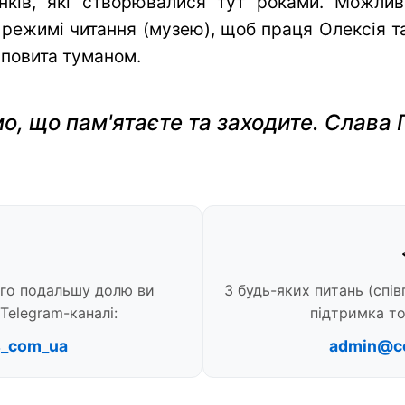
нків, які створювалися тут роками. Можли
 режимі читання (музею), щоб праця Олексія та 
 повита туманом.
о, що пам'ятаєте та заходите. Слава 
ого подальшу долю ви
З будь-яких питань (спів
Telegram-каналі:
підтримка то
s_com_ua
admin@c