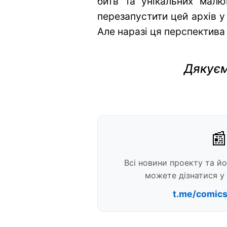
битв та унікальних малю
перезапустити цей архів у
Але наразі ця перспектива
Дякуєм
📰
Всі новини проекту та й
можете дізнатися у 
t.me/comic