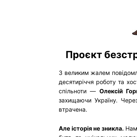
Проєкт безстр
З великим жалем повідомл
десятиріччя роботу та хос
спільноти —
Олексій Гор
захищаючи Україну. Через
втрачена.
Але історія не зникла.
Нам 