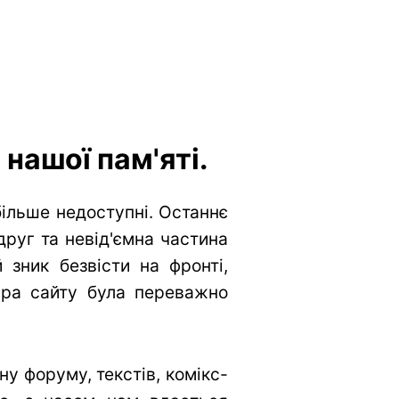
нашої пам'яті.
більше недоступні. Останнє
друг та невід'ємна частина
 зник безвісти на фронті,
тура сайту була переважно
у форуму, текстів, комікс-