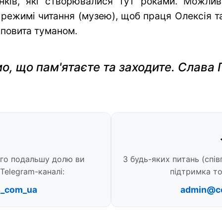
нків, які створювалися тут роками. Можли
 режимі читання (музею), щоб праця Олексія та 
 повита туманом.
о, що пам'ятаєте та заходите. Слава 
ого подальшу долю ви
З будь-яких питань (спів
Telegram-каналі:
підтримка то
s_com_ua
admin@c