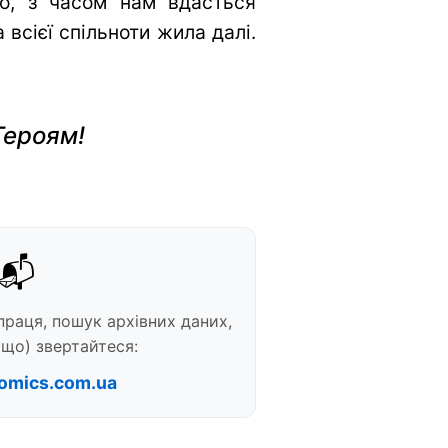
во, з часом нам вдасться
всієї спільноти жила далі.
Героям!
📬
праця, пошук архівних даних,
що) звертайтеся:
omics.com.ua