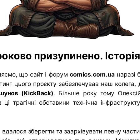
оково призупинено. Історія 
яємо, що сайт і форум
comics.com.ua
наразі 
тинг цього проєкту забезпечував наш колега, 
шунов (KickBack)
. Більше року тому Олексій
 ці трагічні обставини технічна інфраструк
вдалося зберегти та заархівувати певну частин