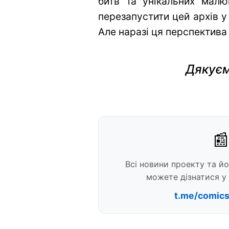
битв та унікальних малю
перезапустити цей архів у
Але наразі ця перспектива
Дякуєм
📰
Всі новини проекту та й
можете дізнатися у 
t.me/comic