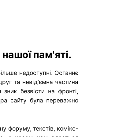
нашої пам'яті.
більше недоступні. Останнє
друг та невід'ємна частина
 зник безвісти на фронті,
тура сайту була переважно
у форуму, текстів, комікс-