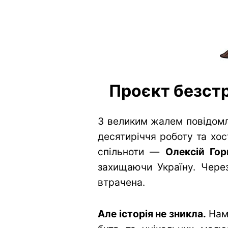
Проєкт безстр
З великим жалем повідомл
десятиріччя роботу та хос
спільноти —
Олексій Гор
захищаючи Україну. Через
втрачена.
Але історія не зникла.
Нам 