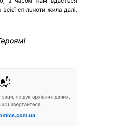
во, з часом нам вдасться
всієї спільноти жила далі.
Героям!
📬
праця, пошук архівних даних,
що) звертайтеся:
omics.com.ua