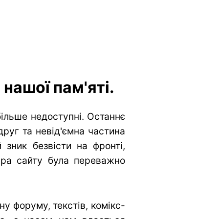
нашої пам'яті.
більше недоступні. Останнє
друг та невід'ємна частина
 зник безвісти на фронті,
тура сайту була переважно
у форуму, текстів, комікс-