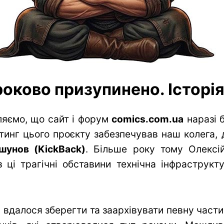
оково призупинено. Історія 
яємо, що сайт і форум
comics.com.ua
наразі 
тинг цього проєкту забезпечував наш колега, 
шунов (KickBack)
. Більше року тому Олексій
 ці трагічні обставини технічна інфраструк
вдалося зберегти та заархівувати певну частин