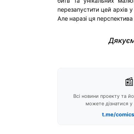
битв та унікальних малю
перезапустити цей архів у
Але наразі ця перспектива
Дякуєм
📰
Всі новини проекту та й
можете дізнатися у 
t.me/comic