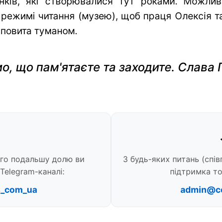
нків, які створювалися тут роками. Можли
 режимі читання (музею), щоб праця Олексія та 
 повита туманом.
о, що пам'ятаєте та заходите. Слава 
ого подальшу долю ви
З будь-яких питань (спів
Telegram-каналі:
підтримка то
s_com_ua
admin@c