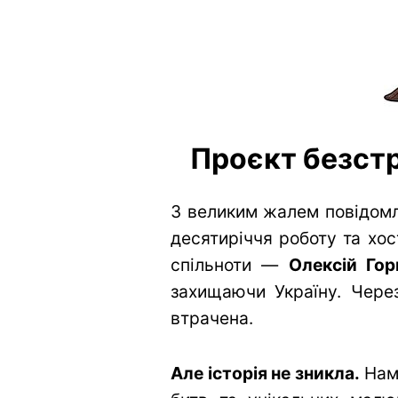
Проєкт безстр
З великим жалем повідомл
десятиріччя роботу та хос
спільноти —
Олексій Гор
захищаючи Україну. Через
втрачена.
Але історія не зникла.
Нам 