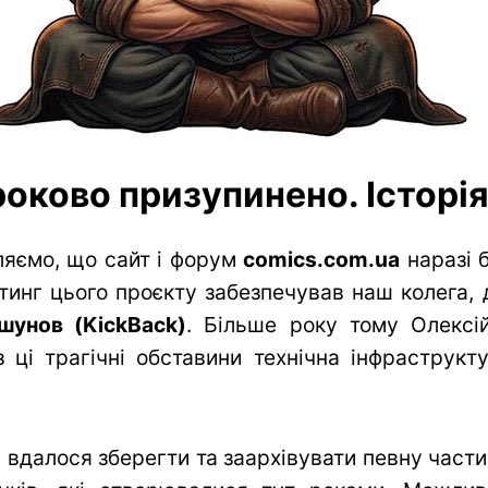
оково призупинено. Історія 
яємо, що сайт і форум
comics.com.ua
наразі 
тинг цього проєкту забезпечував наш колега, 
шунов (KickBack)
. Більше року тому Олексій
 ці трагічні обставини технічна інфраструк
вдалося зберегти та заархівувати певну частин