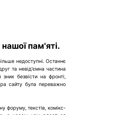
нашої пам'яті.
більше недоступні. Останнє
друг та невід'ємна частина
 зник безвісти на фронті,
тура сайту була переважно
у форуму, текстів, комікс-