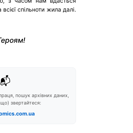
во, з часом нам вдасться
всієї спільноти жила далі.
Героям!
📬
праця, пошук архівних даних,
що) звертайтеся:
omics.com.ua