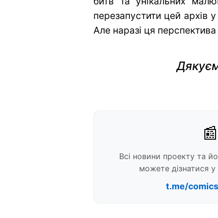
битв та унікальних малю
перезапустити цей архів у
Але наразі ця перспектива
Дякуєм
📰
Всі новини проекту та й
можете дізнатися у 
t.me/comic