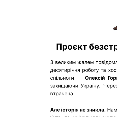
Проєкт безстр
З великим жалем повідомл
десятиріччя роботу та хос
спільноти —
Олексій Гор
захищаючи Україну. Через
втрачена.
Але історія не зникла.
Нам 