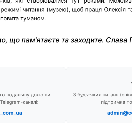
нків, які створювалися тут роками. Можли
 режимі читання (музею), щоб праця Олексія та 
 повита туманом.
о, що пам'ятаєте та заходите. Слава 
ого подальшу долю ви
З будь-яких питань (спів
Telegram-каналі:
підтримка то
s_com_ua
admin@c