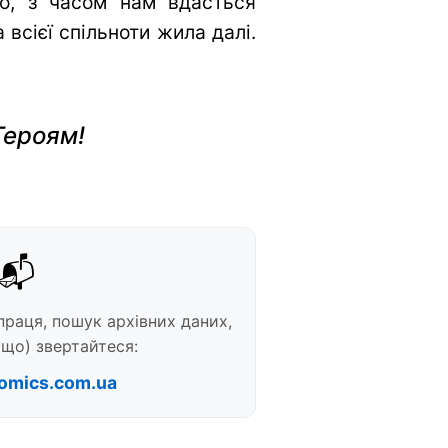
во, з часом нам вдасться
всієї спільноти жила далі.
Героям!
📬
праця, пошук архівних даних,
що) звертайтеся:
omics.com.ua