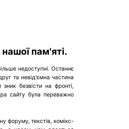
нашої пам'яті.
більше недоступні. Останнє
друг та невід'ємна частина
 зник безвісти на фронті,
тура сайту була переважно
у форуму, текстів, комікс-