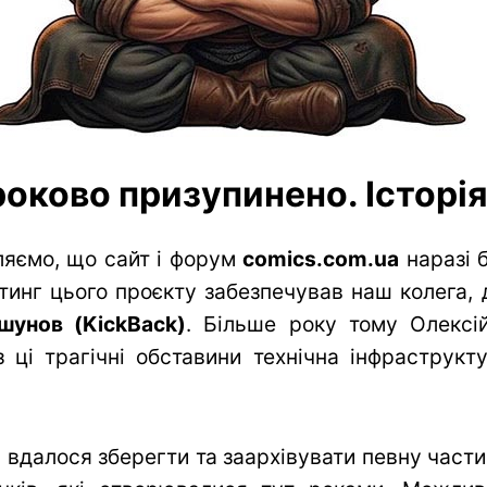
оково призупинено. Історія 
яємо, що сайт і форум
comics.com.ua
наразі 
тинг цього проєкту забезпечував наш колега, 
шунов (KickBack)
. Більше року тому Олексій
 ці трагічні обставини технічна інфраструк
вдалося зберегти та заархівувати певну частин