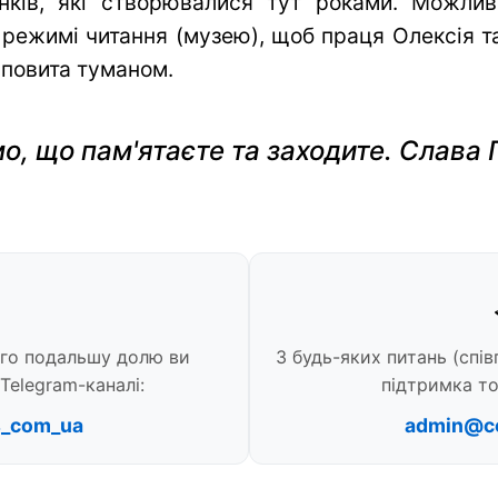
нків, які створювалися тут роками. Можли
 режимі читання (музею), щоб праця Олексія та 
 повита туманом.
о, що пам'ятаєте та заходите. Слава 
ого подальшу долю ви
З будь-яких питань (спів
Telegram-каналі:
підтримка то
s_com_ua
admin@c