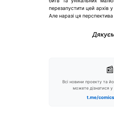
битв та унікальних малю
перезапустити цей архів у
Але наразі ця перспектива
Дякуєм
📰
Всі новини проекту та й
можете дізнатися у 
t.me/comic