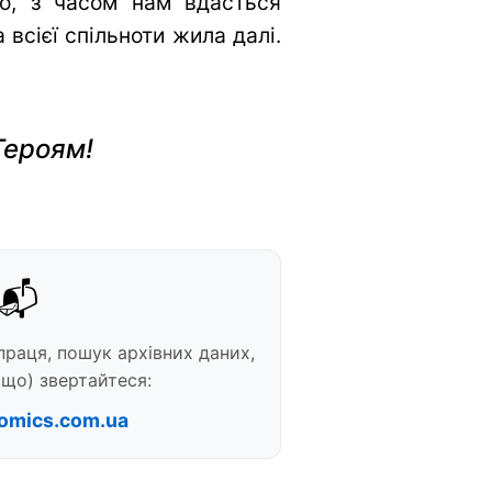
во, з часом нам вдасться
всієї спільноти жила далі.
Героям!
📬
праця, пошук архівних даних,
що) звертайтеся:
omics.com.ua