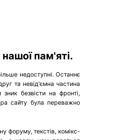
нашої пам'яті.
більше недоступні. Останнє
друг та невід'ємна частина
 зник безвісти на фронті,
тура сайту була переважно
у форуму, текстів, комікс-