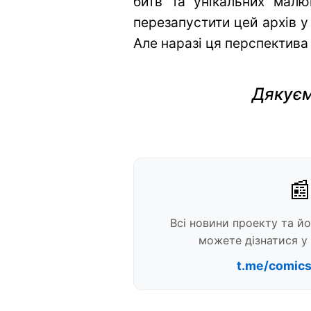
битв та унікальних малю
перезапустити цей архів у
Але наразі ця перспектива
Дякуєм
📰
Всі новини проекту та й
можете дізнатися у 
t.me/comic