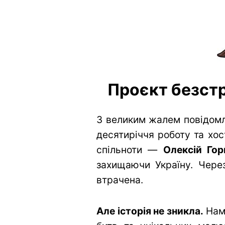
Проєкт безстр
З великим жалем повідомл
десятиріччя роботу та хос
спільноти —
Олексій Гор
захищаючи Україну. Через
втрачена.
Але історія не зникла.
Нам 