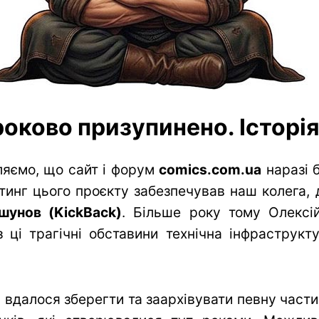
оково призупинено. Історія 
яємо, що сайт і форум
comics.com.ua
наразі 
тинг цього проєкту забезпечував наш колега, 
шунов (KickBack)
. Більше року тому Олексій
 ці трагічні обставини технічна інфраструк
вдалося зберегти та заархівувати певну частин