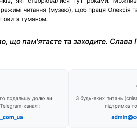
нків, які створювалися тут роками. Можли
 режимі читання (музею), щоб праця Олексія та 
 повита туманом.
о, що пам'ятаєте та заходите. Слава 
ого подальшу долю ви
З будь-яких питань (спів
Telegram-каналі:
підтримка то
s_com_ua
admin@c