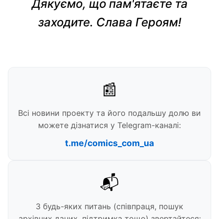
Дякуємо, що пам'ятаєте та
заходите. Слава Героям!
📰
Всі новини проекту та його подальшу долю ви
можете дізнатися у Telegram-каналі:
t.me/comics_com_ua
📬
З будь-яких питань (співпраця, пошук
архівних даних, підтримка тощо) звертайтеся: