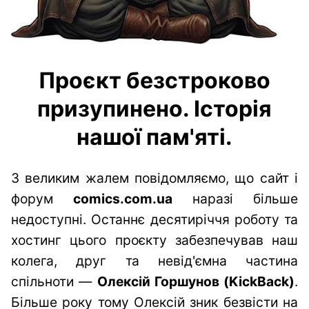
Проєкт безстроково
призупинено. Історія
нашої пам'яті.
З великим жалем повідомляємо, що сайт і
форум
comics.com.ua
наразі більше
недоступні. Останнє десятиріччя роботу та
хостинг цього проєкту забезпечував наш
колега, друг та невід'ємна частина
спільноти —
Олексій Горшунов (KickBack)
.
Більше року тому Олексій зник безвісти на