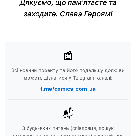
Дякуємо, що пам'ятаєте та
заходите. Слава Героям!
📰
Всі новини проекту та його подальшу долю ви
можете дізнатися у Telegram-каналі:
t.me/comics_com_ua
📬
З будь-яких питань (співпраця, пошук
архівних даних, підтримка тощо) звертайтеся: