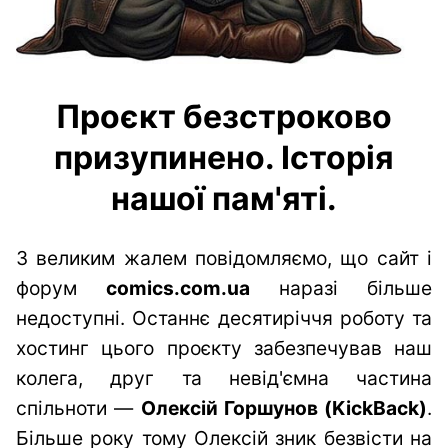
Проєкт безстроково
призупинено. Історія
нашої пам'яті.
З великим жалем повідомляємо, що сайт і
форум
comics.com.ua
наразі більше
недоступні. Останнє десятиріччя роботу та
хостинг цього проєкту забезпечував наш
колега, друг та невід'ємна частина
спільноти —
Олексій Горшунов (KickBack)
.
Більше року тому Олексій зник безвісти на