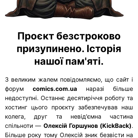
Проєкт безстроково
призупинено. Історія
нашої пам'яті.
З великим жалем повідомляємо, що сайт і
форум
comics.com.ua
наразі більше
недоступні. Останнє десятиріччя роботу та
хостинг цього проєкту забезпечував наш
колега, друг та невід'ємна частина
спільноти —
Олексій Горшунов (KickBack)
.
Більше року тому Олексій зник безвісти на