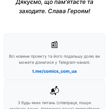
Дякуємо, що пам'ятаєте та
заходите. Слава Героям!
📰
Всі новини проекту та його подальшу долю ви
можете дізнатися у Telegram-каналі:
t.me/comics_com_ua
📬
З будь-яких питань (співпраця, пошук
архівних даних, підтримка тощо) звертайтеся: