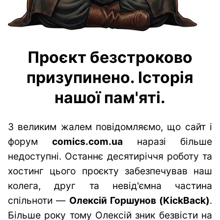
Проєкт безстроково
призупинено. Історія
нашої пам'яті.
З великим жалем повідомляємо, що сайт і
форум
comics.com.ua
наразі більше
недоступні. Останнє десятиріччя роботу та
хостинг цього проєкту забезпечував наш
колега, друг та невід'ємна частина
спільноти —
Олексій Горшунов (KickBack)
.
Більше року тому Олексій зник безвісти на