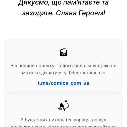
Дякуємо, що пам'ятаєте та
заходите. Слава Героям!
📰
Всі новини проекту та його подальшу долю ви
можете дізнатися у Telegram-каналі:
t.me/comics_com_ua
📬
З будь-яких питань (співпраця, пошук
архівних даних, підтримка тощо) звертайтеся: