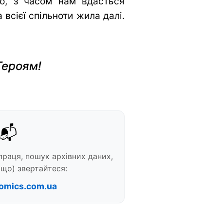
во, з часом нам вдасться
всієї спільноти жила далі.
Героям!
📬
праця, пошук архівних даних,
що) звертайтеся:
omics.com.ua