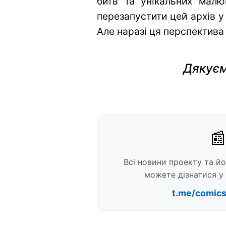
битв та унікальних малю
перезапустити цей архів у
Але наразі ця перспектива
Дякуєм
📰
Всі новини проекту та й
можете дізнатися у 
t.me/comic