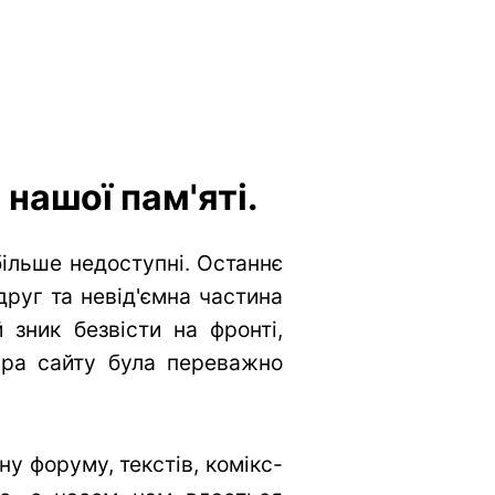
нашої пам'яті.
більше недоступні. Останнє
друг та невід'ємна частина
 зник безвісти на фронті,
тура сайту була переважно
у форуму, текстів, комікс-