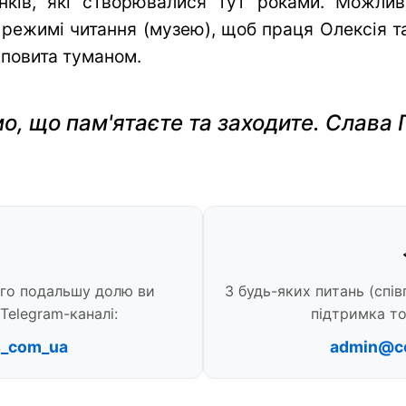
нків, які створювалися тут роками. Можли
 режимі читання (музею), щоб праця Олексія та 
 повита туманом.
о, що пам'ятаєте та заходите. Слава 
ого подальшу долю ви
З будь-яких питань (спів
Telegram-каналі:
підтримка то
s_com_ua
admin@c