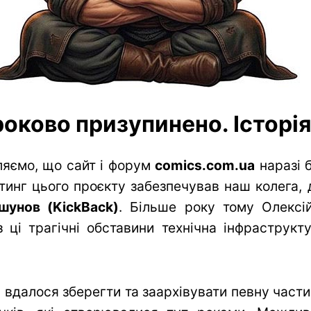
оково призупинено. Історія 
яємо, що сайт і форум
comics.com.ua
наразі 
тинг цього проєкту забезпечував наш колега, 
шунов (KickBack)
. Більше року тому Олексій
 ці трагічні обставини технічна інфраструк
вдалося зберегти та заархівувати певну частин