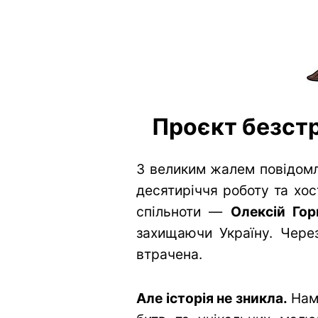
Проєкт безстр
З великим жалем повідомл
десятиріччя роботу та хос
спільноти —
Олексій Гор
захищаючи Україну. Через
втрачена.
Але історія не зникла.
Нам 