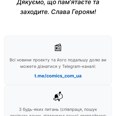
Дякуємо, що пам'ятаєте та
заходите. Слава Героям!
📰
Всі новини проекту та його подальшу долю ви
можете дізнатися у Telegram-каналі:
t.me/comics_com_ua
📬
З будь-яких питань (співпраця, пошук
архівних даних, підтримка тощо) звертайтеся: