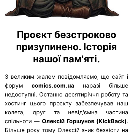
Проєкт безстроково
призупинено. Історія
нашої пам'яті.
З великим жалем повідомляємо, що сайт і
форум
comics.com.ua
наразі більше
недоступні. Останнє десятиріччя роботу та
хостинг цього проєкту забезпечував наш
колега, друг та невід'ємна частина
спільноти —
Олексій Горшунов (KickBack)
.
Більше року тому Олексій зник безвісти на