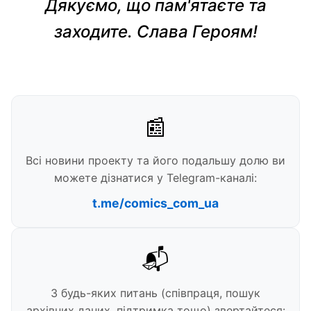
Дякуємо, що пам'ятаєте та
заходите. Слава Героям!
📰
Всі новини проекту та його подальшу долю ви
можете дізнатися у Telegram-каналі:
t.me/comics_com_ua
📬
З будь-яких питань (співпраця, пошук
архівних даних, підтримка тощо) звертайтеся: