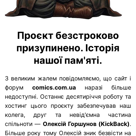
Проєкт безстроково
призупинено. Історія
нашої пам'яті.
З великим жалем повідомляємо, що сайт і
форум
comics.com.ua
наразі більше
недоступні. Останнє десятиріччя роботу та
хостинг цього проєкту забезпечував наш
колега, друг та невід'ємна частина
спільноти —
Олексій Горшунов (KickBack)
.
Більше року тому Олексій зник безвісти на