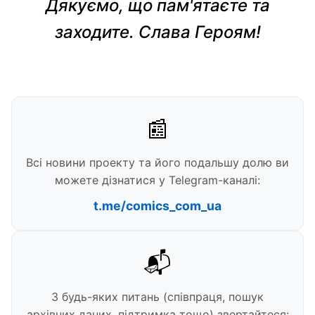
Дякуємо, що пам'ятаєте та
заходите. Слава Героям!
📰
Всі новини проекту та його подальшу долю ви
можете дізнатися у Telegram-каналі:
t.me/comics_com_ua
📬
З будь-яких питань (співпраця, пошук
архівних даних, підтримка тощо) звертайтеся: