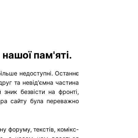
нашої пам'яті.
більше недоступні. Останнє
друг та невід'ємна частина
 зник безвісти на фронті,
тура сайту була переважно
у форуму, текстів, комікс-