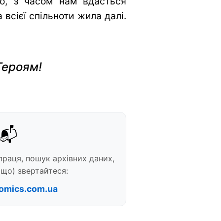
во, з часом нам вдасться
всієї спільноти жила далі.
Героям!
📬
праця, пошук архівних даних,
що) звертайтеся:
omics.com.ua