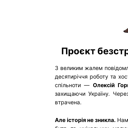
Проєкт безстр
З великим жалем повідомл
десятиріччя роботу та хос
спільноти —
Олексій Гор
захищаючи Україну. Через
втрачена.
Але історія не зникла.
Нам 