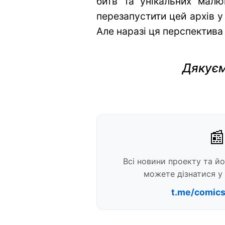
битв та унікальних малю
перезапустити цей архів у
Але наразі ця перспектива
Дякуєм
📰
Всі новини проекту та й
можете дізнатися у 
t.me/comic