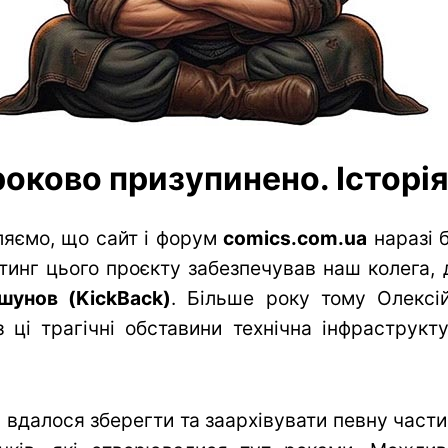
оково призупинено. Історія 
яємо, що сайт і форум
comics.com.ua
наразі 
тинг цього проєкту забезпечував наш колега, 
шунов (KickBack)
. Більше року тому Олексій
 ці трагічні обставини технічна інфраструк
вдалося зберегти та заархівувати певну частин