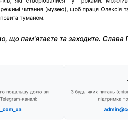
нків, які створювалися тут роками. Можли
 режимі читання (музею), щоб праця Олексія та 
 повита туманом.
о, що пам'ятаєте та заходите. Слава 
ого подальшу долю ви
З будь-яких питань (спів
Telegram-каналі:
підтримка то
s_com_ua
admin@c