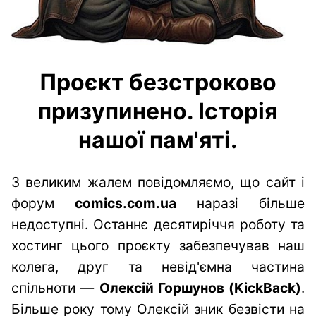
Проєкт безстроково
призупинено. Історія
нашої пам'яті.
З великим жалем повідомляємо, що сайт і
форум
comics.com.ua
наразі більше
недоступні. Останнє десятиріччя роботу та
хостинг цього проєкту забезпечував наш
колега, друг та невід'ємна частина
спільноти —
Олексій Горшунов (KickBack)
.
Більше року тому Олексій зник безвісти на