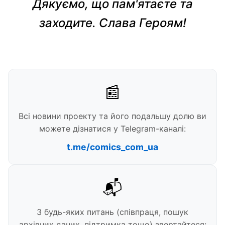
Дякуємо, що пам'ятаєте та
заходите. Слава Героям!
📰
Всі новини проекту та його подальшу долю ви
можете дізнатися у Telegram-каналі:
t.me/comics_com_ua
📬
З будь-яких питань (співпраця, пошук
архівних даних, підтримка тощо) звертайтеся: